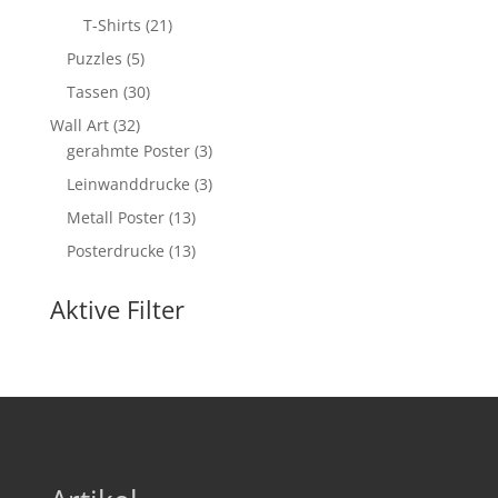
Produkte
21
T-Shirts
21
Produkte
5
Puzzles
5
Produkte
30
Tassen
30
Produkte
32
Wall Art
32
Produkte
3
gerahmte Poster
3
Produkte
3
Leinwanddrucke
3
Produkte
13
Metall Poster
13
Produkte
13
Posterdrucke
13
Produkte
Aktive Filter