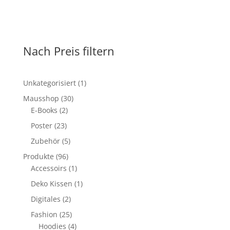
Nach Preis filtern
1
Unkategorisiert
1
Produkt
30
Mausshop
30
2
Produkte
E-Books
2
Produkte
23
Poster
23
Produkte
5
Zubehör
5
Produkte
96
Produkte
96
Produkte
1
Accessoirs
1
Produkt
1
Deko Kissen
1
Produkt
2
Digitales
2
Produkte
25
Fashion
25
Produkte
4
Hoodies
4