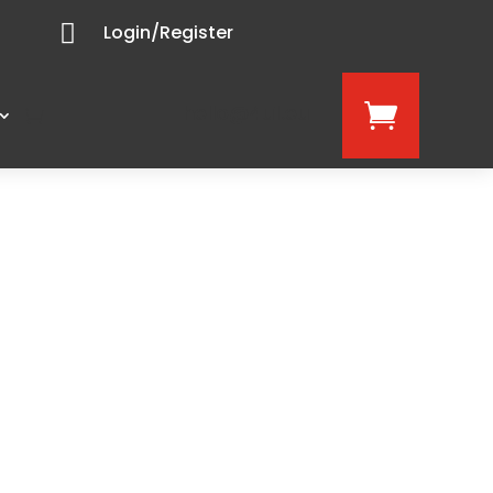

Login/Register
hello@4u1.eu
