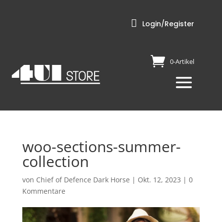

Login/Register
0-Artikel
woo-sections-summer-
collection
von
Chief of Defence Dark Horse
|
Okt. 12, 2023
|
0
Kommentare