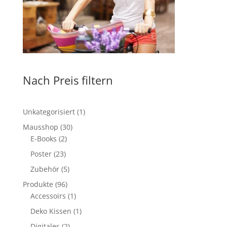
Nach Preis filtern
1
Unkategorisiert
1
Produkt
30
Mausshop
30
2
Produkte
E-Books
2
Produkte
23
Poster
23
Produkte
5
Zubehör
5
Produkte
96
Produkte
96
Produkte
1
Accessoirs
1
Produkt
1
Deko Kissen
1
Produkt
2
Digitales
2