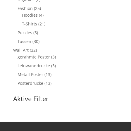
Produkte
25
Fashion
25
Produkte
4
Hoodies
4
Produkte
21
T-Shirts
21
Produkte
5
Puzzles
5
Produkte
30
Tassen
30
Produkte
32
Wall Art
32
Produkte
3
gerahmte Poster
3
Produkte
3
Leinwanddrucke
3
Produkte
13
Metall Poster
13
Produkte
13
Posterdrucke
13
Produkte
Aktive Filter