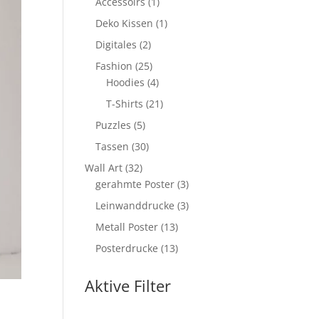
Produkte
1
Accessoirs
1
Produkt
1
Deko Kissen
1
Produkt
2
Digitales
2
Produkte
25
Fashion
25
Produkte
4
Hoodies
4
Produkte
21
T-Shirts
21
Produkte
5
Puzzles
5
Produkte
30
Tassen
30
Produkte
32
Wall Art
32
Produkte
3
gerahmte Poster
3
Produkte
3
Leinwanddrucke
3
Produkte
13
Metall Poster
13
Produkte
13
Posterdrucke
13
Produkte
Aktive Filter