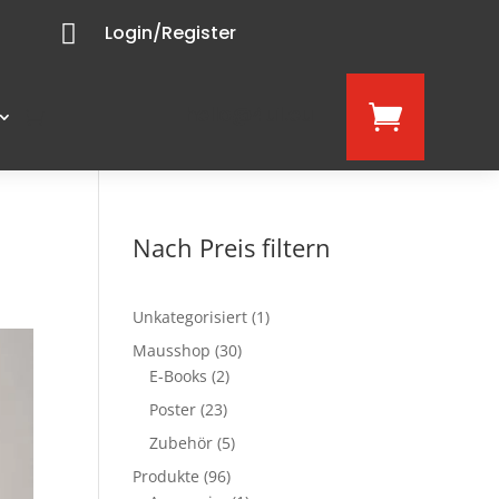

Login/Register
hello@4u1.eu

Nach Preis filtern
1
Unkategorisiert
1
Produkt
30
Mausshop
30
2
Produkte
E-Books
2
Produkte
23
Poster
23
Produkte
5
Zubehör
5
Produkte
96
Produkte
96