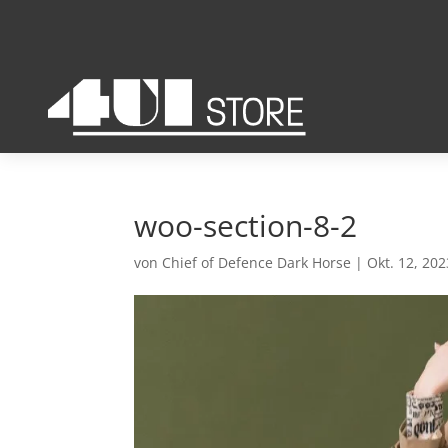
woo-section-8-2
von
Chief of Defence Dark Horse
|
Okt. 12, 202