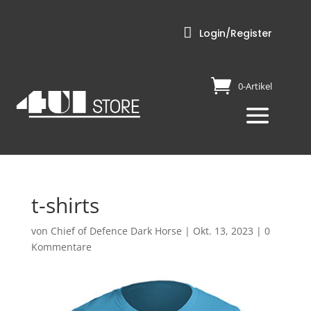

Login/Register
0-Artikel
t-shirts
von
Chief of Defence Dark Horse
|
Okt. 13, 2023
|
0
Kommentare