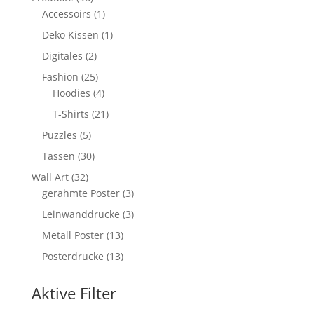
Produkte
1
Accessoirs
1
Produkt
1
Deko Kissen
1
Produkt
2
Digitales
2
Produkte
25
Fashion
25
Produkte
4
Hoodies
4
Produkte
21
T-Shirts
21
Produkte
5
Puzzles
5
Produkte
30
Tassen
30
Produkte
32
Wall Art
32
Produkte
3
gerahmte Poster
3
Produkte
3
Leinwanddrucke
3
Produkte
13
Metall Poster
13
Produkte
13
Posterdrucke
13
Produkte
Aktive Filter