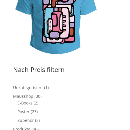
Nach Preis filtern
1
Unkategorisiert
1
Produkt
30
Mausshop
30
2
Produkte
E-Books
2
Produkte
23
Poster
23
Produkte
5
Zubehör
5
Produkte
96
Produkte
96