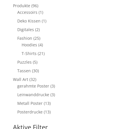
Produkte
96
Produkte
96
Produkte
1
Accessoirs
1
Produkt
1
Deko Kissen
1
Produkt
2
Digitales
2
Produkte
25
Fashion
25
Produkte
4
Hoodies
4
Produkte
21
T-Shirts
21
Produkte
5
Puzzles
5
Produkte
30
Tassen
30
Produkte
32
Wall Art
32
Produkte
3
gerahmte Poster
3
Produkte
3
Leinwanddrucke
3
Produkte
13
Metall Poster
13
Produkte
13
Posterdrucke
13
Produkte
Aktive Filter