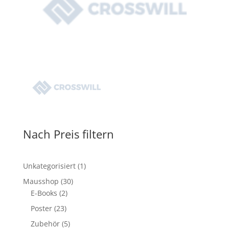
Nach Preis filtern
1
Unkategorisiert
1
Produkt
30
Mausshop
30
2
Produkte
E-Books
2
Produkte
23
Poster
23
Produkte
5
Zubehör
5