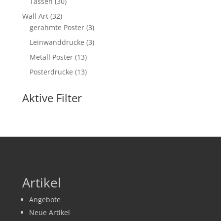
30
Tassen
30
Produkte
32
Wall Art
32
Produkte
3
gerahmte Poster
3
Produkte
3
Leinwanddrucke
3
Produkte
13
Metall Poster
13
Produkte
13
Posterdrucke
13
Produkte
Aktive Filter
Artikel
Angebote
Neue Artikel