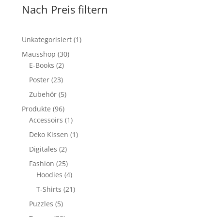
Nach Preis filtern
1
Unkategorisiert
1
Produkt
30
Mausshop
30
2
Produkte
E-Books
2
Produkte
23
Poster
23
Produkte
5
Zubehör
5
Produkte
96
Produkte
96
Produkte
1
Accessoirs
1
Produkt
1
Deko Kissen
1
Produkt
2
Digitales
2
Produkte
25
Fashion
25
Produkte
4
Hoodies
4
Produkte
21
T-Shirts
21
Produkte
5
Puzzles
5
Produkte