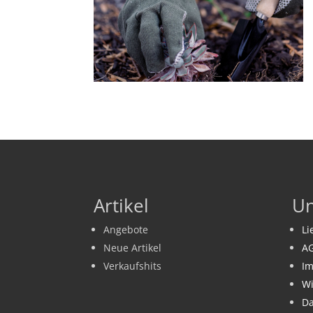
Artikel
U
Angebote
Li
Neue Artikel
A
Verkaufshits
I
Wi
Da