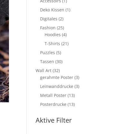
Produkte
1
Accessoirs
1
Produkt
1
Deko Kissen
1
Produkt
2
Digitales
2
Produkte
25
Fashion
25
Produkte
4
Hoodies
4
Produkte
21
T-Shirts
21
Produkte
5
Puzzles
5
Produkte
30
Tassen
30
Produkte
32
Wall Art
32
Produkte
3
gerahmte Poster
3
Produkte
3
Leinwanddrucke
3
Produkte
13
Metall Poster
13
Produkte
13
Posterdrucke
13
Produkte
Aktive Filter