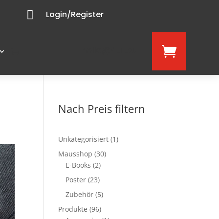

Login/Register
hello@4u1.eu

Nach Preis filtern
1
Unkategorisiert
1
Produkt
30
Mausshop
30
2
Produkte
E-Books
2
Produkte
23
Poster
23
Produkte
5
Zubehör
5
Produkte
96
Produkte
96