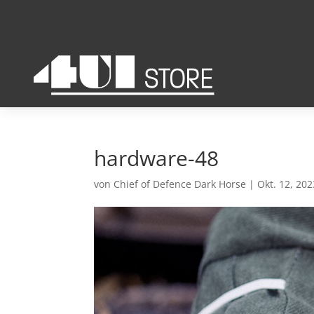
hardware-48
von
Chief of Defence Dark Horse
|
Okt. 12, 202