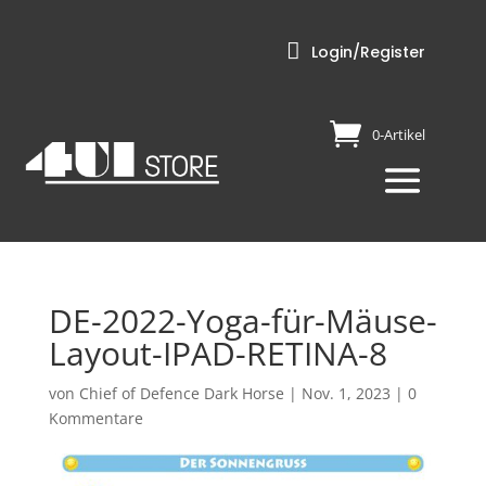

Login/Register
0-Artikel
DE-2022-Yoga-für-Mäuse-
Layout-IPAD-RETINA-8
von
Chief of Defence Dark Horse
|
Nov. 1, 2023
|
0
Kommentare