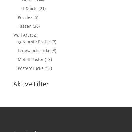
Produkte
21
T-Shirts
21
Produkte
5
Puzzles
5
Produkte
30
Tassen
30
Produkte
32
Wall Art
32
Produkte
3
gerahmte Poster
3
Produkte
3
Leinwanddrucke
3
Produkte
13
Metall Poster
13
Produkte
13
Posterdrucke
13
Produkte
Aktive Filter