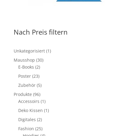
Nach Preis filtern
1
Unkategorisiert
1
Produkt
30
Mausshop
30
2
Produkte
E-Books
2
Produkte
23
Poster
23
Produkte
5
Zubehör
5
Produkte
96
Produkte
96
Produkte
1
Accessoirs
1
Produkt
1
Deko Kissen
1
Produkt
2
Digitales
2
Produkte
25
Fashion
25
Produkte
4
Hoodies
4