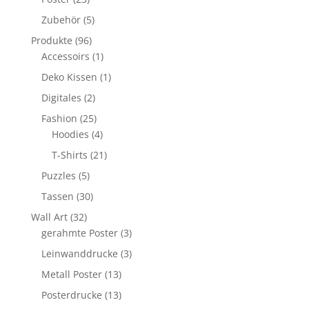
Produkte
5
Zubehör
5
Produkte
96
Produkte
96
Produkte
1
Accessoirs
1
Produkt
1
Deko Kissen
1
Produkt
2
Digitales
2
Produkte
25
Fashion
25
Produkte
4
Hoodies
4
Produkte
21
T-Shirts
21
Produkte
5
Puzzles
5
Produkte
30
Tassen
30
Produkte
32
Wall Art
32
Produkte
3
gerahmte Poster
3
Produkte
3
Leinwanddrucke
3
Produkte
13
Metall Poster
13
Produkte
13
Posterdrucke
13