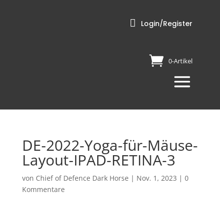

Login/Register
0-Artikel
DE-2022-Yoga-für-Mäuse-
Layout-IPAD-RETINA-3
von
Chief of Defence Dark Horse
|
Nov. 1, 2023
|
0
Kommentare