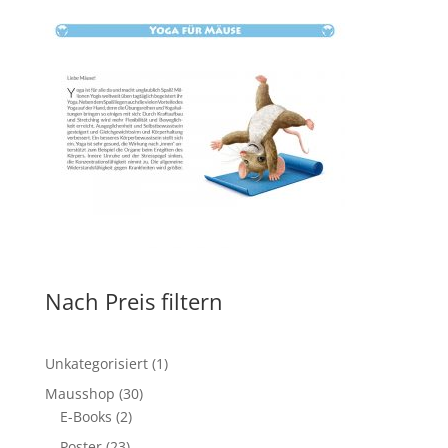
Nach Preis filtern
1
Unkategorisiert
1
Produkt
30
Mausshop
30
2
Produkte
E-Books
2
Produkte
23
Poster
23