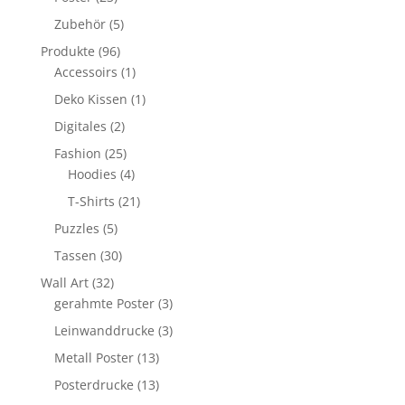
Produkte
5
Zubehör
5
Produkte
96
Produkte
96
Produkte
1
Accessoirs
1
Produkt
1
Deko Kissen
1
Produkt
2
Digitales
2
Produkte
25
Fashion
25
Produkte
4
Hoodies
4
Produkte
21
T-Shirts
21
Produkte
5
Puzzles
5
Produkte
30
Tassen
30
Produkte
32
Wall Art
32
Produkte
3
gerahmte Poster
3
Produkte
3
Leinwanddrucke
3
Produkte
13
Metall Poster
13
Produkte
13
Posterdrucke
13
Produkte