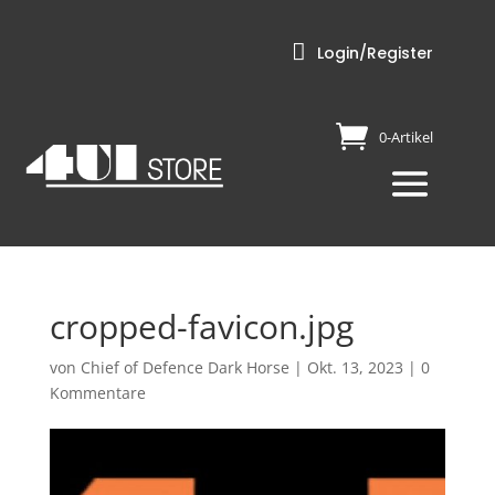

Login/Register
0-Artikel
cropped-favicon.jpg
von
Chief of Defence Dark Horse
|
Okt. 13, 2023
|
0
Kommentare