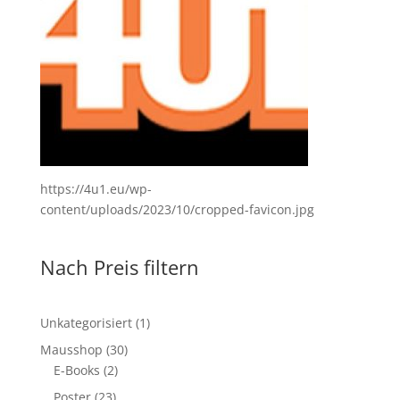
https://4u1.eu/wp-
content/uploads/2023/10/cropped-favicon.jpg
Nach Preis filtern
1
Unkategorisiert
1
Produkt
30
Mausshop
30
2
Produkte
E-Books
2
Produkte
23
Poster
23