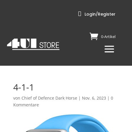

Login/Register
0-Artikel
4-1-1
von
Chief of Defence Dark Horse
|
Nov. 6, 2023
|
0
Kommentare