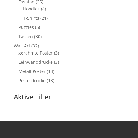
25
Fashion
25
Produkte
4
Hoodies
4
Produkte
21
T-Shirts
21
Produkte
5
Puzzles
5
Produkte
30
Tassen
30
Produkte
32
Wall Art
32
Produkte
3
gerahmte Poster
3
Produkte
3
Leinwanddrucke
3
Produkte
13
Metall Poster
13
Produkte
13
Posterdrucke
13
Produkte
Aktive Filter