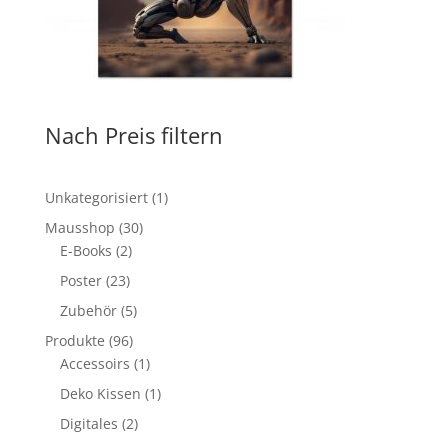
Nach Preis filtern
1
Unkategorisiert
1
Produkt
30
Mausshop
30
2
Produkte
E-Books
2
Produkte
23
Poster
23
Produkte
5
Zubehör
5
Produkte
96
Produkte
96
Produkte
1
Accessoirs
1
Produkt
1
Deko Kissen
1
Produkt
2
Digitales
2
Produkte