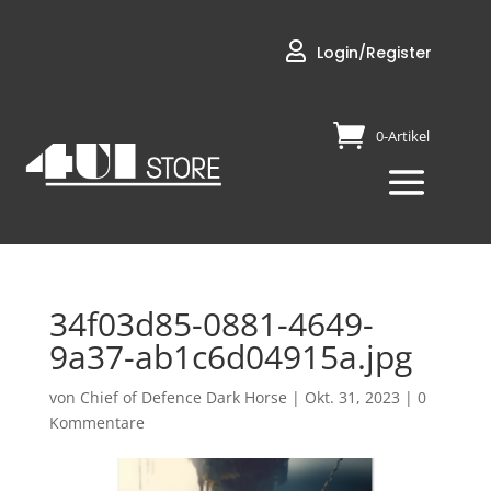

Login/Register
0-Artikel
34f03d85-0881-4649-
9a37-ab1c6d04915a.jpg
von
Chief of Defence Dark Horse
|
Okt. 31, 2023
|
0
Kommentare