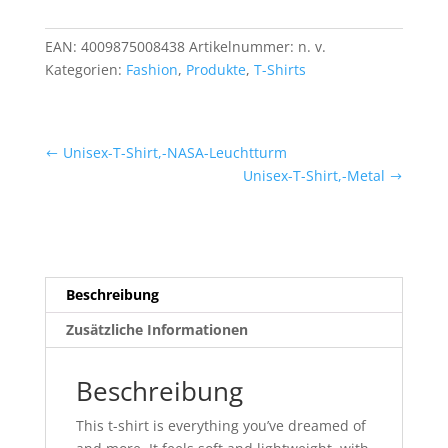
Phodan
Menge
EAN:
4009875008438
Artikelnummer:
n. v.
Kategorien:
Fashion
,
Produkte
,
T-Shirts
Unisex-T-Shirt,-NASA-Leuchtturm
Unisex-T-Shirt,-Metal
Beschreibung
Zusätzliche Informationen
Beschreibung
This t-shirt is everything you’ve dreamed of