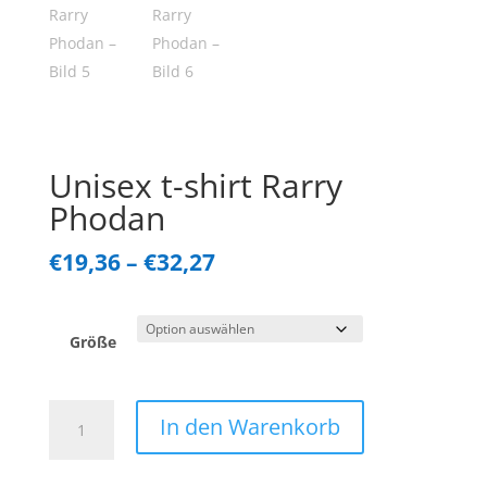
Unisex t-shirt Rarry
Phodan
Preisspanne:
€
19,36
–
€
32,27
€19,36
Größe
bis
Unisex
€32,27
In den Warenkorb
t-
shirt
Rarry