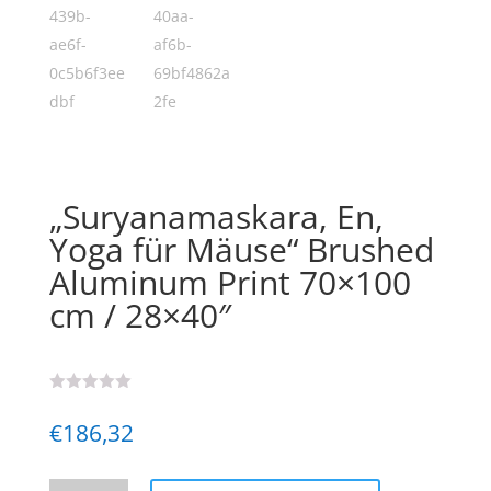
„Suryanamaskara, En,
Yoga für Mäuse“ Brushed
Aluminum Print 70×100
cm / 28×40″
€
186,32
"Suryanamaskara,