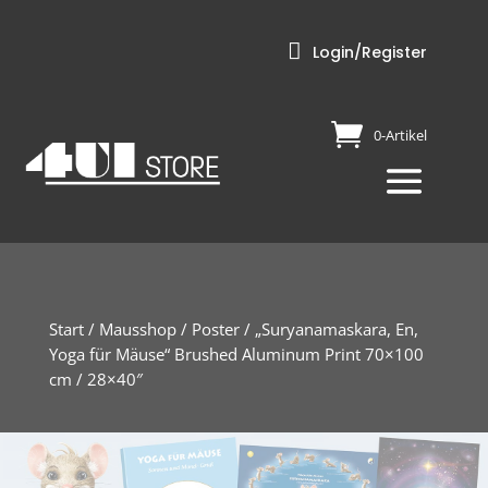

Login/Register
0-Artikel
Start
/
Mausshop
/
Poster
/ „Suryanamaskara, En,
Yoga für Mäuse“ Brushed Aluminum Print 70×100
cm / 28×40″