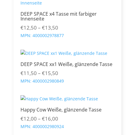
DEEP SPACE x4 Tasse mit farbiger
Innenseite
Preisspanne:
€
12,50
–
€
13,50
€12,50
MPN:
4000002978877
bis
€13,50
DEEP SPACE xx1 Weiße, glänzende Tasse
Preisspanne:
€
11,50
–
€
15,50
€11,50
MPN:
4000002980849
bis
€15,50
Happy Cow Weiße, glänzende Tasse
Preisspanne:
€
12,00
–
€
16,00
€12,00
MPN:
4000002980924