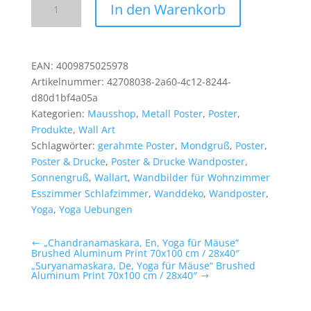
In den Warenkorb
En,
Yoga
für
Mäuse"
EAN:
4009875025978
Brushed
Artikelnummer:
42708038-2a60-4c12-8244-
Aluminum
d80d1bf4a05a
Print
Kategorien:
Mausshop
,
Metall Poster
,
Poster
,
70x100
Produkte
,
Wall Art
cm
Schlagwörter:
gerahmte Poster
,
Mondgruß
,
Poster
,
/
Poster & Drucke
,
Poster & Drucke Wandposter
,
28x40″
Sonnengruß
,
Wallart
,
Wandbilder für Wohnzimmer
Menge
Esszimmer Schlafzimmer
,
Wanddeko
,
Wandposter
,
Yoga
,
Yoga Uebungen
„Chandranamaskara, En, Yoga für Mäuse“
Brushed Aluminum Print 70x100 cm / 28x40″
„Suryanamaskara, De, Yoga für Mäuse“ Brushed
Aluminum Print 70x100 cm / 28x40″